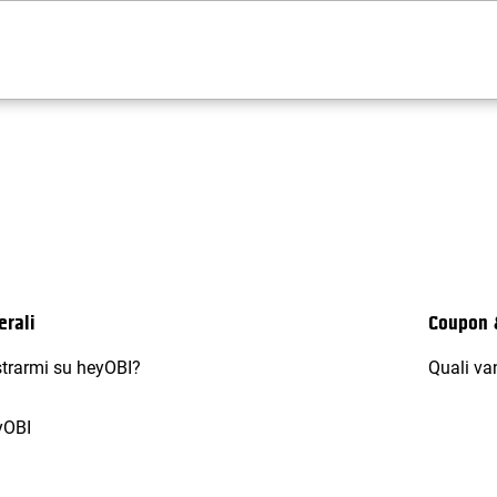
erali
Coupon 
trarmi su heyOBI?
Quali va
yOBI